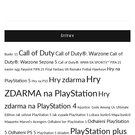
ŠTÍTKY
Call of Duty
Call of Duty®: Warzone
Call of
Bunkr 11
Duty®: Warzone Sezona 5
Call of Duty®: WWII
EA SPORTS™ FIFA 21
Hry na
easter egg
Farpoint
FIFA 21
Final Fantasy VII Remake
Fotbal
Hawkeye
Hry
Hry zdarma
PlayStation 5
Hry na PS5
ZDARMA na PlayStation
Hry
zdarma na PlayStation 4
Injustice: Gods Among Us Ultimate
Edition
Jak sehnat PlayStation 5
Jak vypadá PlayStation 5
Lokace bunkrů
Mapa bunkrů
Odhalení PlayStation
Maquette
Marvel's Avengers
Odhalení her PlayStation 5
PlayStation plus
5
Odhalení PS 5
PlayStation 5 skladem