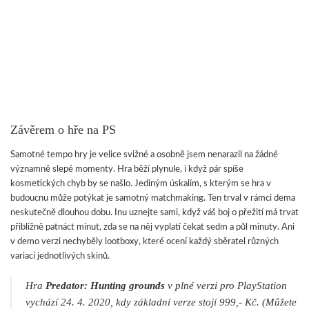
Závěrem o hře na PS
Samotné tempo hry je velice svižné a osobně jsem nenarazil na žádné
významně slepé momenty. Hra běží plynule, i když pár spíše
kosmetických chyb by se našlo. Jediným úskalím, s kterým se hra v
budoucnu může potýkat je samotný matchmaking. Ten trval v rámci dema
neskutečně dlouhou dobu. Inu uznejte sami, když váš boj o přežití má trvat
přibližně patnáct minut, zda se na něj vyplatí čekat sedm a půl minuty. Ani
v demo verzi nechyběly lootboxy, které ocení každý sběratel různých
variací jednotlivých skinů.
Hra
Predator: Hunting grounds
v plné verzi pro PlayStation
vychází 24. 4. 2020, kdy základní verze stojí 999,- Kč. (Můžete