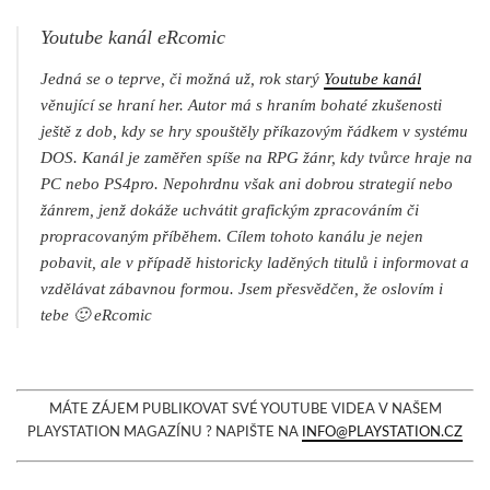
Youtube kanál eRcomic
Jedná se o teprve, či možná už, rok starý
Youtube kanál
věnující se hraní her. Autor má s hraním bohaté zkušenosti
ještě z dob, kdy se hry spouštěly příkazovým řádkem v systému
DOS. Kanál je zaměřen spíše na RPG žánr, kdy tvůrce hraje na
PC nebo PS4pro. Nepohrdnu však ani dobrou strategií nebo
žánrem, jenž dokáže uchvátit grafickým zpracováním či
propracovaným příběhem. Cílem tohoto kanálu je nejen
pobavit, ale v případě historicky laděných titulů i informovat a
vzdělávat zábavnou formou. Jsem přesvědčen, že oslovím i
tebe 🙂
eRcomic
MÁTE ZÁJEM PUBLIKOVAT SVÉ YOUTUBE VIDEA V NAŠEM
PLAYSTATION MAGAZÍNU ? NAPIŠTE NA
INFO@PLAYSTATION.CZ