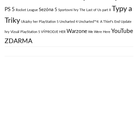
Typy a
PS 5
Sezóna 5
Rocket League
Sportovní hry
The Last of Us part II
Triky
Ukázky her PlayStation 5
Uncharted 4
Uncharted™4: A Thief's End
Update
YouTube
Warzone
hry
Vizuál PlayStation 5
VÝPRODJE HER
We Were Here
ZDARMA