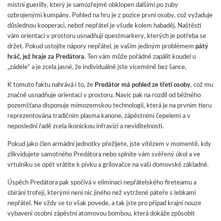
místní guerilly, který je samozřejmě obklopen dalšími po zuby
ozbrojenými kumpány. Pohled na hru je z pozice první osoby, což vyžaduje
důslednou kooperaci, neboť nepřátel je všude kolem habaděj. Naštěstí
vám orientaci v prostoru usnadňují questmarkery, kterých je potřeba se
držet. Pokud ustojíte nápory nepřátel, je vaším jediným problémem
pátý
hráč, jež hraje za Predátora
. Ten vám může pořádně zapálit koudel u
„zádele“ a je zcela jasné, že individuálně jste víceméně bez šance.
K tomuto faktu nahrává i to, že
Predátor má pohled ze třetí osoby
, což mu
značně usnadňuje orientaci v prostoru. Navíc pak na rozdíl od běžného
pozemšťana disponuje mimozemskou technologií, která je na prvním tieru
reprezentována tradičním plasma kanone, zápěstními čepelemi a v
neposlední řadě zcela ikonickou infravizí a neviditelností.
Pokud jako člen armádní jednotky přežijete, jste vítězem v momentě, kdy
zlikvidujete samotného Predátora nebo splníte vám svěřený úkol a ve
vrtulníku se opět vrátíte k pivku a grilovačce na vaší domovské základně.
Úspěch Predátora pak spočívá v eliminaci nepřátelského fireteamu a
sbírání trofejí, kterými není nic jiného než vytržené páteře s lebkami
nepřátel. Ne vždy se to však povede, a tak jste pro případ krajní nouze
vybaveni osobní zápěstní atomovou bombou, která dokáže způsobit