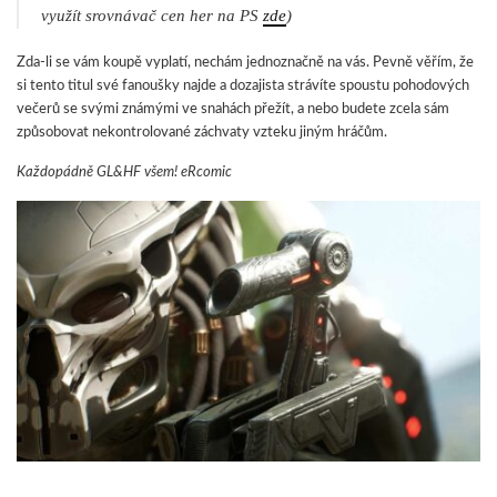
využít srovnávač cen her na PS
zde
)
Zda-li se vám koupě vyplatí, nechám jednoznačně na vás. Pevně věřím, že
si tento titul své fanoušky najde a dozajista strávíte spoustu pohodových
večerů se svými známými ve snahách přežít, a nebo budete zcela sám
způsobovat nekontrolované záchvaty vzteku jiným hráčům.
Každopádně GL&HF všem! eRcomic