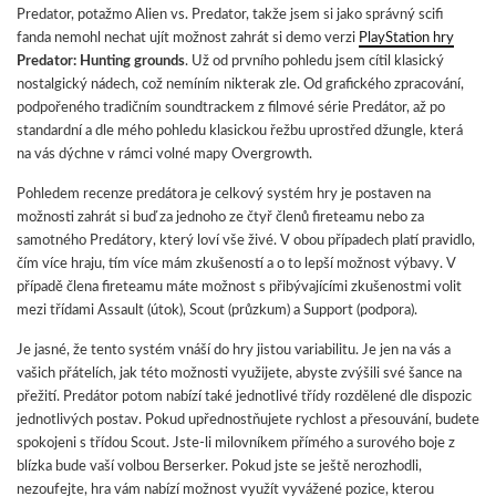
Predator, potažmo Alien vs. Predator, takže jsem si jako správný scifi
fanda nemohl nechat ujít možnost zahrát si demo verzi
PlayStation hry
Predator: Hunting grounds
. Už od prvního pohledu jsem cítil klasický
nostalgický nádech, což nemíním nikterak zle. Od grafického zpracování,
podpořeného tradičním soundtrackem z filmové série Predátor, až po
standardní a dle mého pohledu klasickou řežbu uprostřed džungle, která
na vás dýchne v rámci volné mapy Overgrowth.
Pohledem recenze predátora je celkový systém hry je postaven na
možnosti zahrát si buď za jednoho ze čtyř členů fireteamu nebo za
samotného Predátory, který loví vše živé. V obou případech platí pravidlo,
čím více hraju, tím více mám zkušeností a o to lepší možnost výbavy. V
případě člena fireteamu máte možnost s přibývajícími zkušenostmi volit
mezi třídami Assault (útok), Scout (průzkum) a Support (podpora).
Je jasné, že tento systém vnáší do hry jistou variabilitu. Je jen na vás a
vašich přátelích, jak této možnosti využijete, abyste zvýšili své šance na
přežití. Predátor potom nabízí také jednotlivé třídy rozdělené dle dispozic
jednotlivých postav. Pokud upřednostňujete rychlost a přesouvání, budete
spokojeni s třídou Scout. Jste-li milovníkem přímého a surového boje z
blízka bude vaší volbou Berserker. Pokud jste se ještě nerozhodli,
nezoufejte, hra vám nabízí možnost využít vyvážené pozice, kterou