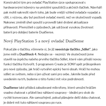
Konstrukční tým pro ovladač PlayStation úzce spolupracoval s
hardwarovými inženýry na umístění spouštěčů a akčních tlačítek. Návrháři
pak mohli nakreslit návrh toho, jak bude vnější vzhled ovladače vypadat a
cítit, s výzvou, aby byl pocitově ovladač menší, než ve skutečnosti vypadá.
Nakonec změnili úhel spouští a provedli také drobné aktualizace
přilnavosti. Přemýšleli o způsobech, jak udržovat vysokou životnost
baterií pro dobíjecí baterie DualSense.
Nový PlayStation 5 a nový ovladač DualSense
Pokud jde o tlačítka, všimnete si, že již
neexistuje tlačítko „Sdílet“
, jako
jsme měli u
DualShock 4
. Nebojte se - nezmizí. Ve skutečnosti jsme
stavěli na úspěchu našeho prvního tlačítka Sdílet, které vám přináší novou
funkci tlačítka Vytvořit. S programem Create je SONY opět průkopníkem
pro nové způsoby, jak hráči vytvářet epický herní obsah. Hráči ho mohou
sdílet se světem, nebo si jen užívat sami pro sebe. Jakmile bude před
uvedením na trh, budeme o této funkci mít více podrobností.
DualSense
také přidává zabudované mikrofony, které umožní hráčům
snadno chatovat s přáteli bez náhlavní soupravy - ideální pro skok do
rychlé konverzace. Ale samozřejmě, pokud plánujete delší dobu chatovat,
je dobré mít tuto náhlavní soupravu po ruce.