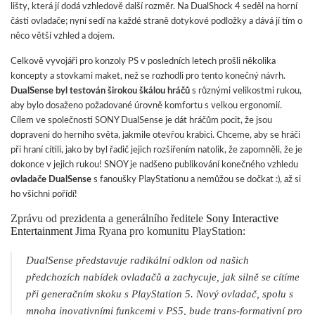
lišty, která jí dodá vzhledově další rozměr. Na DualShock 4 seděl na horní
části ovladače; nyní sedí na každé straně dotykové podložky a dává jí tím o
něco větší vzhled a dojem.
Celkově vyvojáři pro konzoly PS v posledních letech prošli několika
koncepty a stovkami maket, než se rozhodli pro tento konečný návrh.
DualSense byl testován širokou škálou hráčů
s různými velikostmi rukou,
aby bylo dosaženo požadované úrovně komfortu s velkou ergonomií.
Cílem ve společnosti SONY DualSense je dát hráčům pocit, že jsou
dopraveni do herního světa, jakmile otevřou krabici. Chceme, aby se hráči
při hraní cítili, jako by byl řadič jejich rozšířením natolik, že zapomněli, že je
dokonce v jejich rukou! SNOY je nadšeno publikování konečného vzhledu
ovladače DualSense
s fanoušky PlayStationu a nemůžou se dočkat :), až si
ho všichni pořídí!
Zprávu od prezidenta a generálního ředitele
Sony Interactive
Entertainment
Jima Ryana pro komunitu PlayStation:
DualSense představuje radikální odklon od našich
předchozích nabídek ovladačů a zachycuje, jak silně se cítíme
při generačním skoku s PlayStation 5. Nový ovladač, spolu s
mnoha inovativními funkcemi v PS5, bude trans-formativní pro