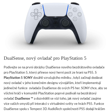
DualSense, nový ovladač pro PlayStation 5
Podívejte se na první obrázky DualSense nového bezdrátového ovladače
pro PlayStation 5, který přinese nový herní pocit ze hraní na PS5. S
PlayStation 5 SONY
dosáhli vzrušujícího milníku , když začínají dodávat
nový ovladač v jeho konečném designu vývojářům, kteří implementují
jedinečné funkce ovladače DualSense do svých PS her. SONY chce, aby se
všichni hráči v komunitě PlayStation poprvé podívali na bezdrátový
ovladač
DualSense ™
a dozvěděli se vizi toho, jak nový ovladač zaujme
více vašich smyslů při interakci s virtuálními světy ve hrách PS5. Funkce
DualSense spolu s Tempest 3D AudioTech společnosti PS5 dodají hráčům