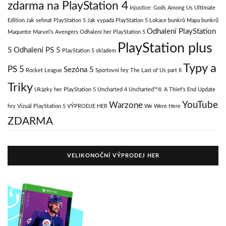
zdarma na PlayStation 4
Injustice: Gods Among Us Ultimate
Edition
Jak sehnat PlayStation 5
Jak vypadá PlayStation 5
Lokace bunkrů
Mapa bunkrů
Odhalení PlayStation
Maquette
Marvel's Avengers
Odhalení her PlayStation 5
PlayStation plus
5
Odhalení PS 5
PlayStation 5 skladem
Typy a
PS 5
Sezóna 5
Rocket League
Sportovní hry
The Last of Us part II
Triky
Ukázky her PlayStation 5
Uncharted 4
Uncharted™4: A Thief's End
Update
YouTube
Warzone
hry
Vizuál PlayStation 5
VÝPRODJE HER
We Were Here
ZDARMA
VELIKONOČNÍ VÝPRODEJ HER