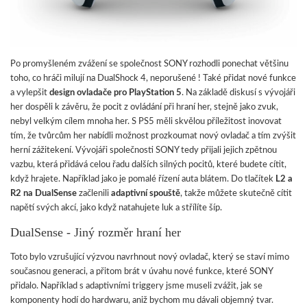
Po promyšleném zvážení se společnost SONY rozhodli ponechat většinu
toho, co hráči milují na DualShock 4, neporušené ! Také přidat nové funkce
a vylepšit
design ovladače pro PlayStation 5
. Na základě diskusí s vývojáři
her dospěli k závěru, že pocit z ovládání při hraní her, stejně jako zvuk,
nebyl velkým cílem mnoha her. S PS5 měli skvělou příležitost inovovat
tím, že tvůrcům her nabídli možnost prozkoumat nový ovladač a tím zvýšit
herní zážitekení. Vývojáři společnosti SONY tedy přijali jejich zpětnou
vazbu, která přidává celou řadu dalších silných pocitů, které budete cítit,
když hrajete. Například jako je pomalé řízení auta blátem. Do tlačítek
L2 a
R2 na DualSense
začlenili
adaptivní spouště
, takže můžete skutečně cítit
napětí svých akcí, jako když natahujete luk a střílíte šíp.
DualSense - Jiný rozměr hraní her
Toto bylo vzrušující výzvou navrhnout nový ovladač, který se staví mimo
současnou generaci, a přitom brát v úvahu nové funkce, které SONY
přidalo. Například s adaptivními triggery jsme museli zvážit, jak se
komponenty hodí do hardwaru, aniž bychom mu dávali objemný tvar.