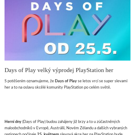
Days of Play velký výprodej PlayStation her
S potěšením oznamujeme, že
Days of Play
se letos vrcí se super slevami
her a to na oslavu skcělé komunity PlayStation po celém světě.
Herní dny
(Days of Play) budou zahájeny již brzy a to u zúčastněných
maloobchodníků v Evropě, Austrálii, Novém Zélandu a dalších vybraných
regionech počínaje
25. květnem
slevová akce her na PlayStation bude