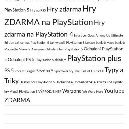
Hry
Hry zdarma
PlayStation 5
Hry na PS5
ZDARMA na PlayStation
Hry
zdarma na PlayStation 4
Injustice: Gods Among Us Ultimate
Edition
Jak sehnat PlayStation 5
Jak vypadá PlayStation 5
Lokace bunkrů
Mapa bunkrů
Odhalení PlayStation
Maquette
Marvel's Avengers
Odhalení her PlayStation 5
PlayStation plus
5
Odhalení PS 5
PlayStation 5 skladem
Typy a
PS 5
Sezóna 5
Rocket League
Sportovní hry
The Last of Us part II
Triky
Ukázky her PlayStation 5
Uncharted 4
Uncharted™4: A Thief's End
Update
YouTube
Warzone
hry
Vizuál PlayStation 5
VÝPRODJE HER
We Were Here
ZDARMA