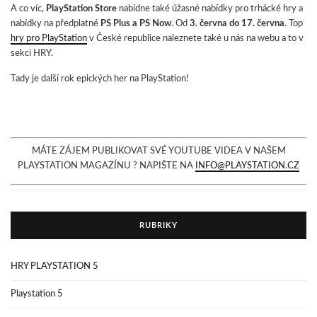
A co víc,
PlayStation Store
nabídne také úžasné nabídky pro trhácké hry a
nabídky na předplatné
PS Plus a PS Now
. Od
3. června do 17. června
. Top
hry pro PlayStation
v České republice naleznete také u nás na webu a to v
sekci HRY.
Tady je další rok epických her na PlayStation!
MÁTE ZÁJEM PUBLIKOVAT SVÉ YOUTUBE VIDEA V NAŠEM
PLAYSTATION MAGAZÍNU ? NAPIŠTE NA
INFO@PLAYSTATION.CZ
RUBRIKY
HRY PLAYSTATION 5
Playstation 5