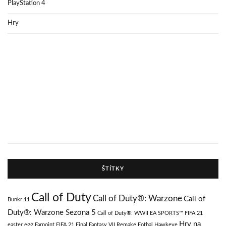
PlayStation 4
Hry
ŠTÍTKY
Call of Duty
Call of Duty®: Warzone
Call of
Bunkr 11
Duty®: Warzone Sezona 5
Call of Duty®: WWII
EA SPORTS™ FIFA 21
Hry na
easter egg
Farpoint
FIFA 21
Final Fantasy VII Remake
Fotbal
Hawkeye