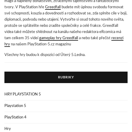
magií a naplněný bohatstvím, ztracenými tajemstvími a fantastickými
tvory. V PlayStation hře
Greedfall
budete mít úplnou svobodu formovat
své schopnosti, kouzla a dovednosti a rozhodovat se, zda splníte cíle v boji,
diplomacii, podvodu nebo utajení. Vytvořte si osud tohoto nového světa,
protože se spřátelíte nebo zradíte společníky a celé frakce. Greedfall
videa také můžete shlédnout na kanálu našeho redaktora eRcomica má
tam celkem 35 videí
gameplay hry Greedfall
a nebo také přečíst
recenzi
hry
na našem PlayStation-5.cz magazínu
Všechny hry budou k dispozici od Úterý 5.Ledna.
RUBRIKY
HRY PLAYSTATION 5
Playstation 5
PlayStation 4
Hry