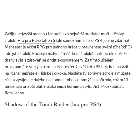
Zažijte nejvyšší mocnou fantazii jako největší predátor moří - děsivý
žralok!
Hra pro PlayStation 5
(ale samozřejmě i pro PS 4 jen ne zdarma)
Maneater je akční RPG pro jednoho hráče v otevřeném světě (ShaRkPG),
kde jste žralok. Počínaje malým štěňátkem žraloků máte za úkol přežít
drsný svět a zároveň se projít ekosystémem. Za tímto účelem
prozkoumáte velký a rozmanitý otevřený svět této PS hry, kde narážíte
na různé nepřátele - lidské i divoké. Najděte ty správné zdroje a můžete
růst a vyvíjet se daleko nad rámec toho, co zamýšlela příroda, což hráči
umožňuje přizpůsobit žraloka jejich hernímu stylu. Jíst. Prozkoumat.
Rozvíjet se.
Shadow of the Tomb Raider (hra pro PS4)