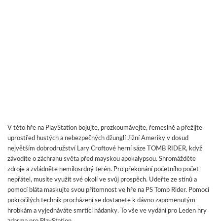
V této hře na PlayStation bojujte, prozkoumávejte, řemeslně a přežijte
uprostřed hustých a nebezpečných džunglí Jižní Ameriky v dosud
největším dobrodružství Lary Croftové herní sáze TOMB RIDER, když
závodíte o záchranu světa před mayskou apokalypsou. Shromážděte
zdroje a zvládněte nemilosrdný terén. Pro překonání početního počet
nepřátel, musíte využít své okolí ve svůj prospěch. Udeřte ze stínů a
pomocí bláta maskujte svou přítomnost ve hře na PS Tomb Rider. Pomocí
pokročilých technik procházení se dostanete k dávno zapomenutým
hrobkám a vyjednáváte smrtící hádanky. To vše ve vydání pro Leden hry