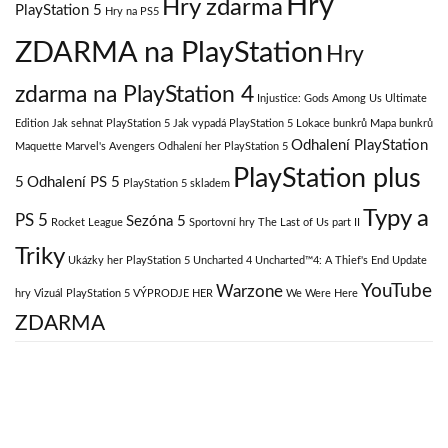
Hry
Hry zdarma
PlayStation 5
Hry na PS5
ZDARMA na PlayStation
Hry
zdarma na PlayStation 4
Injustice: Gods Among Us Ultimate
Edition
Jak sehnat PlayStation 5
Jak vypadá PlayStation 5
Lokace bunkrů
Mapa bunkrů
Odhalení PlayStation
Maquette
Marvel's Avengers
Odhalení her PlayStation 5
PlayStation plus
5
Odhalení PS 5
PlayStation 5 skladem
Typy a
PS 5
Sezóna 5
Rocket League
Sportovní hry
The Last of Us part II
Triky
Ukázky her PlayStation 5
Uncharted 4
Uncharted™4: A Thief's End
Update
YouTube
Warzone
hry
Vizuál PlayStation 5
VÝPRODJE HER
We Were Here
ZDARMA