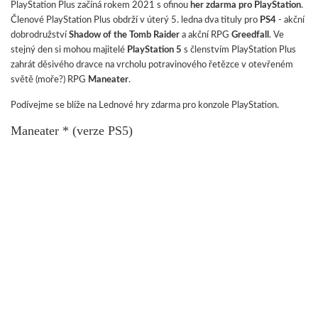
PlayStation Plus začíná rokem 2021 s ofinou
her zdarma pro PlayStation
.
Členové PlayStation Plus obdrží v úterý 5. ledna dva tituly pro
PS4
- akční
dobrodružství
Shadow of the Tomb Raider
a akční RPG
Greedfall
. Ve
stejný den si mohou majitelé
PlayStation 5
s členstvím PlayStation Plus
zahrát děsivého dravce na vrcholu potravinového řetězce v otevřeném
světě (moře?) RPG
Maneater
.
Podívejme se blíže na Lednové hry zdarma pro konzole PlayStation.
Maneater * (verze PS5)