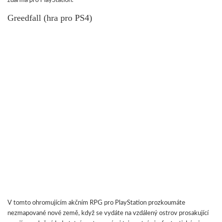
zdarma pro PlayStation.
Greedfall (hra pro PS4)
V tomto ohromujícím akčním RPG pro PlayStation prozkoumáte
nezmapované nové země, když se vydáte na vzdálený ostrov prosakující