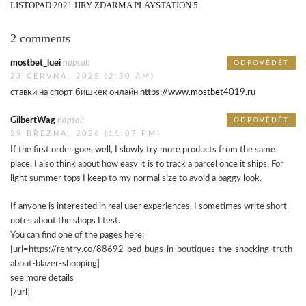
LISTOPAD 2021 HRY ZDARMA PLAYSTATION 5
2 comments
mostbet_luei
napsal:
ODPOVĚDĚT
23 ČERVNA, 2025 (2:30 AM)
ставки на спорт бишкек онлайн
https://www.mostbet4019.ru
GilbertWag
napsal:
ODPOVĚDĚT
29 BŘEZNA, 2026 (11:07 PM)
If the first order goes well, I slowly try more products from the same
place. I also think about how easy it is to track a parcel once it ships. For
light summer tops I keep to my normal size to avoid a baggy look.
If anyone is interested in real user experiences, I sometimes write short
notes about the shops I test.
You can find one of the pages here:
[url=https://rentry.co/88692-bed-bugs-in-boutiques-the-shocking-truth-
about-blazer-shopping]
see more details
[/url]