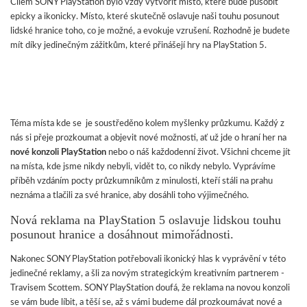
Cílem SONY PlayStation bylo vždy vytvořit místo, které bude působit
epicky a ikonicky. Místo, které skutečně oslavuje naši touhu posunout
lidské hranice toho, co je možné, a evokuje vzrušení. Rozhodně je budete
mít díky jedinečným zážitkům, které přinášejí hry na PlayStation 5.
Téma místa kde se je soustředěno kolem myšlenky průzkumu. Každý z
nás si přeje prozkoumat a objevit nové možnosti, ať už jde o hraní her na
nové konzoli PlayStation
nebo o náš každodenní život. Všichni chceme jít
na místa, kde jsme nikdy nebyli, vidět to, co nikdy nebylo. Vyprávíme
příběh vzdáním pocty průzkumníkům z minulosti, kteří stáli na prahu
neznáma a tlačili za své hranice, aby dosáhli toho výjimečného.
Nová reklama na PlayStation 5 oslavuje lidskou touhu
posunout hranice a dosáhnout mimořádnosti.
Nakonec SONY PlayStation potřebovali ikonický hlas k vyprávění v této
jedinečné reklamy, a šli za novým strategickým kreativním partnerem -
Travisem Scottem. SONY PlayStation doufá, že reklama na novou konzoli
se vám bude líbit, a těší se, až s vámi budeme dál prozkoumávat nové a